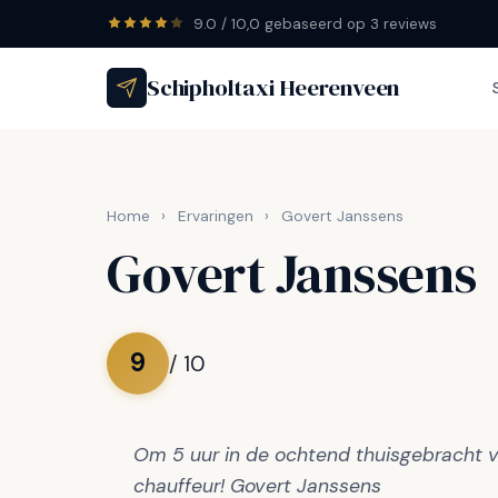
9.0 / 10,0 gebaseerd op 3 reviews
Schipholtaxi Heerenveen
Home
›
Ervaringen
›
Govert Janssens
Govert Janssens
9
/ 10
Om 5 uur in de ochtend thuisgebracht v
chauffeur! Govert Janssens